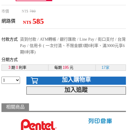
市價
780
NT$
585
網路價
NT$
付款方式
貨到付款 / ATM轉帳 / 銀行匯款 / Line Pay / 街口支付 / 台灣
Pay / 信用卡 ( 一次付清、不限金額3期0利率、滿3000元享6
期0利率)
分期方式
3
期
0
利率
每期
195
元
17家
加入購物車
加入追蹤
相關商品