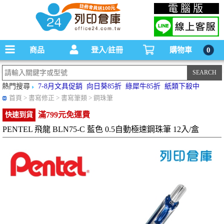
碳粉匣，墨水匣,原廠碳粉匣，副廠碳粉匣，環保碳粉匣,連續供墨印表機-office24列印
電腦版
倉庫線上購物手機版
商品
登入/註冊
購物車
0
熱門搜尋
7-8月文具促銷
向日葵85折
綠犀牛85折
紙類下殺中
首頁
> 書寫修正 > 書寫筆類 > 鋼珠筆
滿799元免運費
快速到貨
PENTEL 飛龍 BLN75-C 藍色 0.5自動極速鋼珠筆 12入/盒