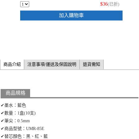
$36
(已折)
加入購物車
商品介紹
注意事項/運送及保固說明
退貨需知
商品規格
✔墨水：藍色
✔數量：1盒(10支)
✔筆尖：0.5mm
✔商品型號：UMR-85E
✔替芯顏色：黑、紅、藍