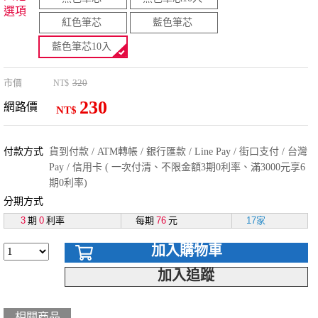
選項
紅色筆芯
藍色筆芯
藍色筆芯10入
市價
320
NT$
230
網路價
NT$
付款方式
貨到付款 / ATM轉帳 / 銀行匯款 / Line Pay / 街口支付 / 台灣
Pay / 信用卡 ( 一次付清、不限金額3期0利率、滿3000元享6
期0利率)
分期方式
3
期
0
利率
每期
76
元
17家
加入購物車
加入追蹤
相關商品