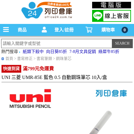
碳粉匣，墨水匣,原廠碳粉匣，副廠碳粉匣，環保碳粉匣,連續供墨印表機-office24列印
電腦版
倉庫線上購物手機版
商品
登入/註冊
購物車
0
熱門搜尋
紙類下殺中
向日葵85折
7-8月文具促銷
綠犀牛85折
首頁
> 書寫修正 > 書寫筆類 > 鋼珠筆芯
滿799元免運費
快速到貨
UNI 三菱 UMR-85E 藍色 0.5 自動鋼珠筆芯 10入/盒