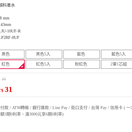
顏料墨水
8 mm
43mm
U-10UF-R
2RF-8UF
黑色
黑色5入
藍色
藍色5入
紅色
紅色5入
粉紅色
2筆1芯組
35
$
31
T$
款 / ATM轉帳 / 銀行匯款 / Line Pay / 街口支付 / 台灣 Pay / 信用卡 
額3期0利率、滿3000元享6期0利率)