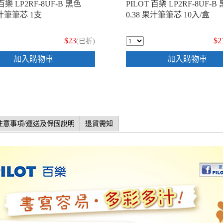
 百樂 LP2RF-8UF-B 黑色
PILOT 百樂 LP2RF-8UF-B
果汁筆筆芯 1支
0.38 果汁筆筆芯 10入/盒
$23
$2
(已折)
加入購物車
加入購物車
注意事項/運送及保固說明
退貨需知