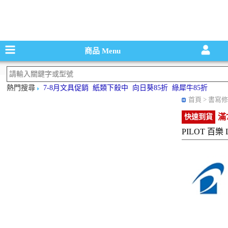
碳粉匣，墨
商品
Menu
熱門搜尋
7-8月文具促銷
紙類下殺中
向日葵85折
綠犀牛85折
首頁
> 書寫修
滿
快速到貨
PILOT 百樂 