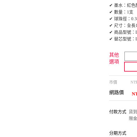
✔ 墨水：紅色
✔ 數量：1支
✔ 球珠徑：0.3
✔ 尺寸：全長1
✔ 商品型號：LJ
✔ 替芯型號：LP
其他
選項
市價
NT
網路價
N
付款方式
貨到付
限金
分期方式