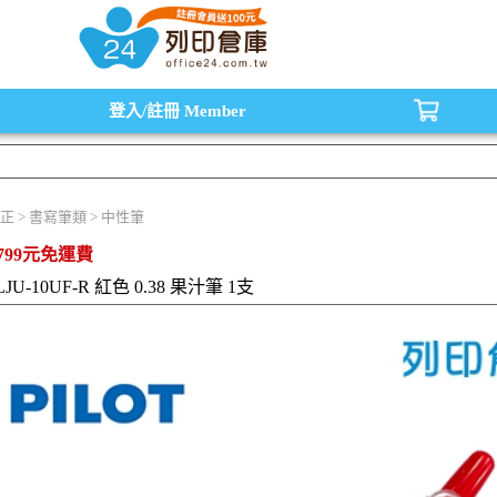
水匣,原廠碳粉匣，副廠碳粉匣，環保碳粉匣,連續供墨印表機-office24列印倉庫線
登入/註冊
Member
正 > 書寫筆類 > 中性筆
799元免運費
LJU-10UF-R 紅色 0.38 果汁筆 1支