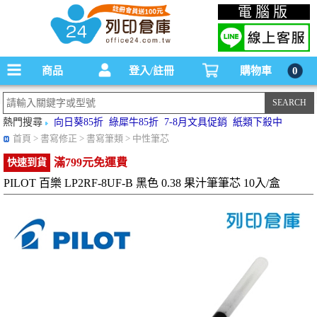
碳粉匣，墨水匣,原廠碳粉匣，副廠碳粉匣，環保碳粉匣,連續供墨印表機-office24列印
電腦版
倉庫線上購物手機版
商品
登入/註冊
購物車
0
熱門搜尋
向日葵85折
綠犀牛85折
7-8月文具促銷
紙類下殺中
首頁
> 書寫修正 > 書寫筆類 > 中性筆芯
滿799元免運費
快速到貨
PILOT 百樂 LP2RF-8UF-B 黑色 0.38 果汁筆筆芯 10入/盒