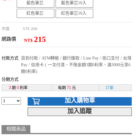
藍色筆芯
藍色筆芯10入
紅色筆芯
紅色筆芯10入
市價
250
NT$
215
網路價
NT$
付款方式
貨到付款 / ATM轉帳 / 銀行匯款 / Line Pay / 街口支付 / 台灣
Pay / 信用卡 ( 一次付清、不限金額3期0利率、滿3000元享6
期0利率)
分期方式
3
期
0
利率
每期
71
元
17家
加入購物車
加入追蹤
相關商品