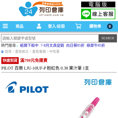
碳粉匣，墨水匣,原廠碳粉匣，副廠碳粉匣，環保碳粉匣,連續供墨印表機-office24列印
電腦版
倉庫線上購物手機版
商品
登入/註冊
購物車
0
熱門搜尋
紙類下殺中
7-8月文具促銷
向日葵85折
綠犀牛85折
首頁
> 書寫修正 > 書寫筆類 > 中性筆
滿799元免運費
快速到貨
PILOT 百樂 LJU-10UF-P 粉紅色 0.38 果汁筆 1支