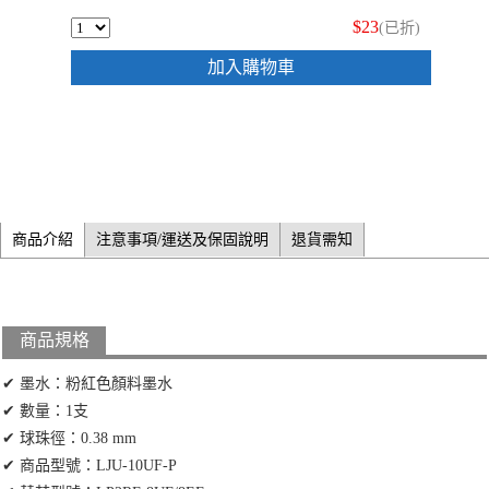
$23
(已折)
加入購物車
商品介紹
注意事項/運送及保固說明
退貨需知
商品規格
✔ 墨水：粉紅色顏料墨水
✔ 數量：1支
✔ 球珠徑：0.38 mm
✔ 商品型號：LJU-10UF-P