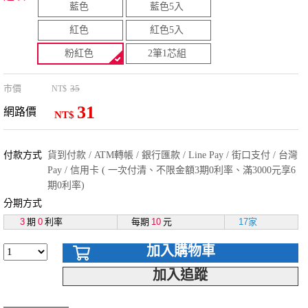
藍色
藍色5入
紅色
紅色5入
粉紅色
2筆1芯組
市價
35
NT$
31
網路價
NT$
付款方式
貨到付款 / ATM轉帳 / 銀行匯款 / Line Pay / 街口支付 / 台灣
Pay / 信用卡 ( 一次付清、不限金額3期0利率、滿3000元享6
期0利率)
分期方式
3
期
0
利率
每期
10
元
17家
加入購物車
加入追蹤