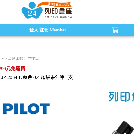
水匣,原廠碳粉匣，副廠碳粉匣，環保碳粉匣,連續供墨印表機-office24列印倉庫線
登入/註冊
Member
正 > 書寫筆類 > 中性筆
799元免運費
LJP-20S4-L 藍色 0.4 超級果汁筆 1支