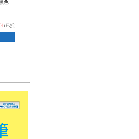
 黑色
PILOT 百樂 LP3RF-12S4-L 藍色 0.4
PIL
超級果汁筆筆芯 1支
超級
61
$28
(已折)
(已折)
加入購物車