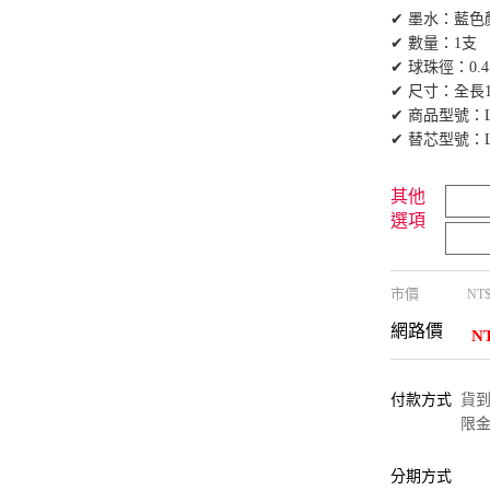
✔ 墨水：藍色
✔ 數量：1支
✔ 球珠徑：0.4
✔ 尺寸：全長1
✔ 商品型號：LJ
✔ 替芯型號：LP
其他
選項
市價
NT
網路價
N
付款方式
貨到付
限金
分期方式