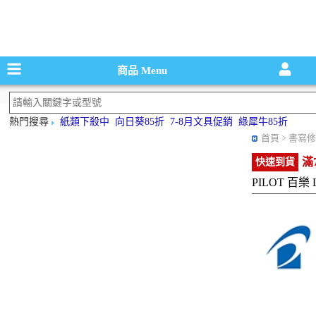
碳粉匣，墨
商品
Menu
熱門搜尋
紙類下殺中
向日葵85折
7-8月文具促銷
綠犀牛85折
首頁
> 書寫修
滿
快速到貨
PILOT 百樂 