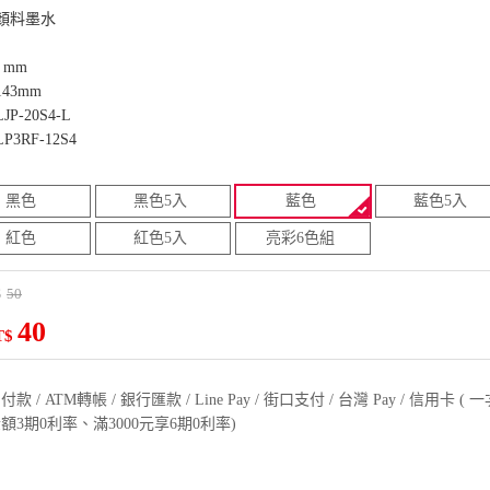
顏料墨水
 mm
43mm
P-20S4-L
3RF-12S4
黑色
黑色5入
藍色
藍色5入
紅色
紅色5入
亮彩6色組
50
$
40
T$
款 / ATM轉帳 / 銀行匯款 / Line Pay / 街口支付 / 台灣 Pay / 信用卡 
額3期0利率、滿3000元享6期0利率)