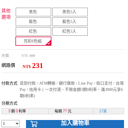
其他
黑色
黑色5入
選項
藍色
藍色5入
紅色
紅色5入
亮彩6色組
市價
300
NT$
231
網路價
NT$
付款方式
貨到付款 / ATM轉帳 / 銀行匯款 / Line Pay / 街口支付 / 台灣
Pay / 信用卡 ( 一次付清、不限金額3期0利率、滿3000元享6
期0利率)
分期方式
3
期
0
利率
每期
77
元
17家
加入購物車