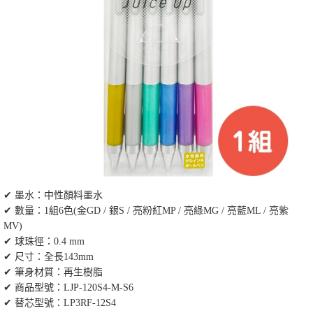
✔ 墨水：中性顏料墨水
✔ 數量：1組6色(金GD / 銀S / 亮粉紅MP / 亮綠MG / 亮藍ML / 亮紫
MV)
✔ 球珠徑：0.4 mm
✔ 尺寸：全長143mm
✔ 筆身材質：再生樹脂
✔ 商品型號：LJP-120S4-M-S6
✔ 替芯型號：LP3RF-12S4