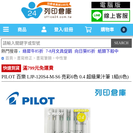
碳粉匣，墨水匣,原廠碳粉匣，副廠碳粉匣，環保碳粉匣,連續供墨印表機-office24列印
電腦版
倉庫線上購物手機版
商品
登入/註冊
購物車
0
熱門搜尋
綠犀牛85折
7-8月文具促銷
向日葵85折
紙類下殺中
首頁
> 書寫修正 > 書寫筆類 > 中性筆
滿799元免運費
快速到貨
PILOT 百樂 LJP-120S4-M-S6 亮彩6色 0.4 超級果汁筆 1組(6色)