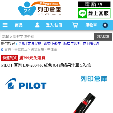
碳粉匣，墨水匣,原廠碳粉匣，副廠碳粉匣，環保碳粉匣,連續供墨印表機-office24列印
電腦版
倉庫線上購物手機版
商品
登入/註冊
購物車
0
熱門搜尋
7-8月文具促銷
紙類下殺中
綠犀牛85折
向日葵85折
首頁
> 書寫修正 > 書寫筆類 > 中性筆
滿799元免運費
快速到貨
PILOT 百樂 LJP-20S4-R 紅色 0.4 超級果汁筆 5入/盒