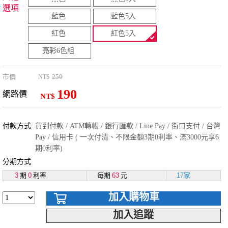
選項
藍色
藍色5入
紅色
紅色5入
亮彩6色組
市價
250
NT$
190
網路價
NT$
付款方式
貨到付款 / ATM轉帳 / 銀行匯款 / Line Pay / 街口支付 / 台灣
Pay / 信用卡 ( 一次付清、不限金額3期0利率、滿3000元享6
期0利率)
分期方式
3
期
0
利率
每期
63
元
17家
加入購物車
加入追蹤