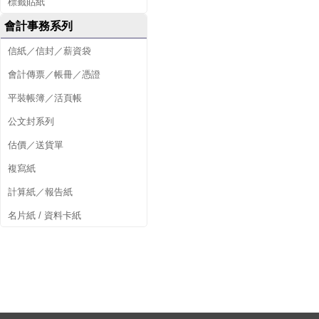
標籤貼紙
會計事務系列
信紙／信封／薪資袋
會計傳票／帳冊／憑證
平裝帳簿／活頁帳
公文封系列
估價／送貨單
複寫紙
計算紙／報告紙
名片紙 / 資料卡紙