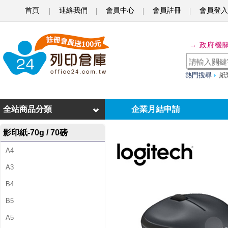
首頁
連絡我們
會員中心
會員註冊
會員登入
L
o
→ 政府機
g
i
熱門搜尋
紙
t
e
全站商品分類
企業月結申請
c
影印紙-70g / 70磅
h
A4
羅
A3
技
B4
M
B5
2
A5