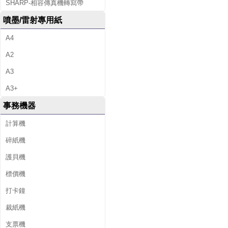
SHARP-相容傳真機轉寫帶
噴墨/雷射專用紙
A4
A2
A3
A3+
事務機器
計算機
碎紙機
護貝機
標價機
打卡鐘
裁紙機
支票機