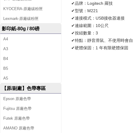
接
✔品牌：Logitech 羅技
KYOCERA-原廠碳粉匣
✔型號：M221
收
✔連接模式：USB接收器連接
Lexmark-原廠碳粉匣
器
✔連線範圍：10公尺
影印紙-80g / 80磅
✔按紐數量：3
)
A4
✔特點：靜音滑鼠、不使用時會
✔硬體保固：1 年有限硬體保固
A3
B4
B5
A5
【原/副廠】色帶專區
Epson 原廠色帶
Fujitsu 原廠色帶
Futek 原廠色帶
AMANO 原廠色帶