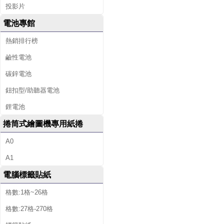
投影片
電池專館
熱銷排行榜
鹼性電池
碳鋅電池
鈕扣型/助聽器電池
鋰電池
捲筒式繪圖機專用紙捲
A0
A1
電腦標籤貼紙
格數:1格~26格
格數:27格-270格