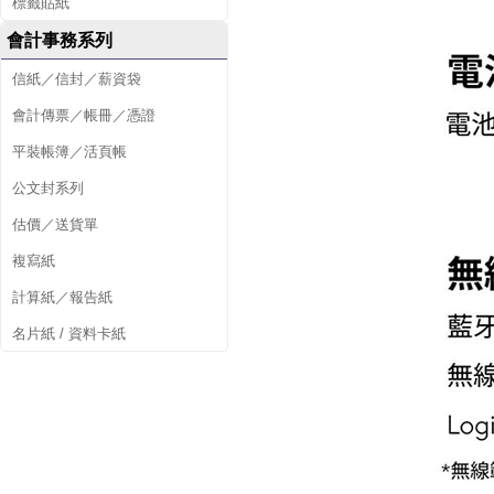
標籤貼紙
會計事務系列
信紙／信封／薪資袋
會計傳票／帳冊／憑證
平裝帳簿／活頁帳
公文封系列
估價／送貨單
複寫紙
計算紙／報告紙
名片紙 / 資料卡紙