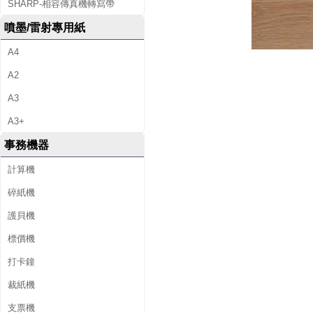
SHARP-相容傳真機轉寫帶
噴墨/雷射專用紙
A4
A2
A3
A3+
事務機器
計算機
碎紙機
護貝機
標價機
打卡鐘
裁紙機
支票機