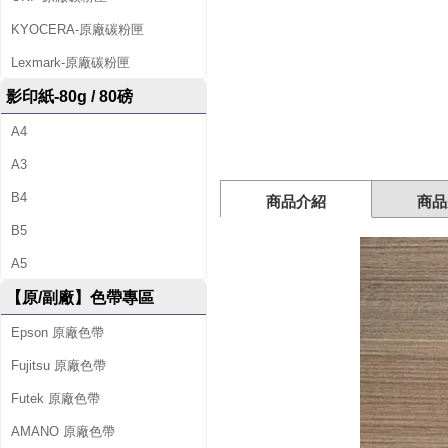
版
KYOCERA-原廠碳粉匣
商
Lexmark-原廠碳粉匣
務
影印紙-80g / 80磅
用
A4
低
A3
噪
B4
商品介紹
商品
音
B5
藍
A5
【原/副廠】色帶專區
芽
Epson 原廠色帶
省
Fujitsu 原廠色帶
電
Futek 原廠色帶
無
AMANO 原廠色帶