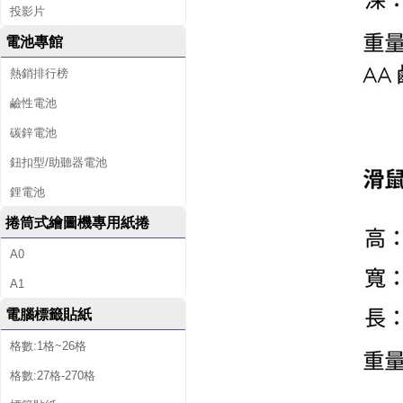
投影片
電池專館
熱銷排行榜
鹼性電池
碳鋅電池
鈕扣型/助聽器電池
鋰電池
捲筒式繪圖機專用紙捲
A0
A1
電腦標籤貼紙
格數:1格~26格
格數:27格-270格