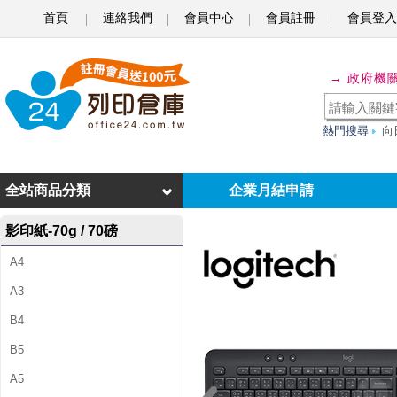
首頁
連絡我們
會員中心
會員註冊
會員登入
L
o
→ 政府機
g
i
熱門搜尋
向
t
e
全站商品分類
企業月結申請
c
影印紙-70g / 70磅
h
A4
羅
A3
技
B4
(
B5
藍
A5