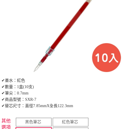
✔墨水：紅色
✔數量：1盒(10支)
✔筆尖：0.7mm
✔商品型號：SXR-7
✔替芯尺寸：直徑7.85mmX全長122.3mm
其他
黑色筆芯
紅色筆芯
選項