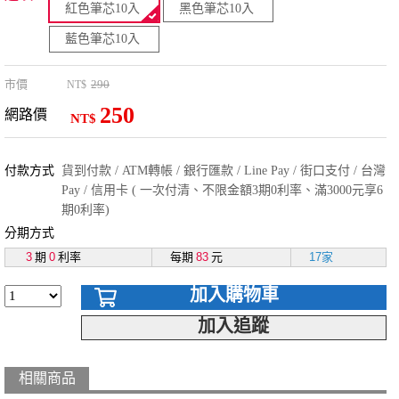
紅色筆芯10入
黑色筆芯10入
藍色筆芯10入
市價
290
NT$
250
網路價
NT$
付款方式
貨到付款 / ATM轉帳 / 銀行匯款 / Line Pay / 街口支付 / 台灣
Pay / 信用卡 ( 一次付清、不限金額3期0利率、滿3000元享6
期0利率)
分期方式
3
期
0
利率
每期
83
元
17家
加入購物車
加入追蹤
相關商品