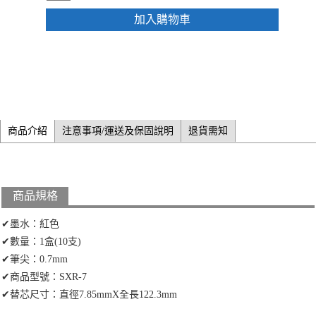
加入購物車
商品介紹
注意事項/運送及保固說明
退貨需知
商品規格
✔墨水：紅色
✔數量：1盒(10支)
✔筆尖：0.7mm
✔商品型號：SXR-7
✔替芯尺寸：直徑7.85mmX全長122.3mm