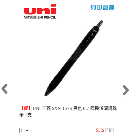
【促】
UNI 三菱 SXN-157S 黑色 0.7 國民溜溜鋼珠
筆 1支
$32
(已折)