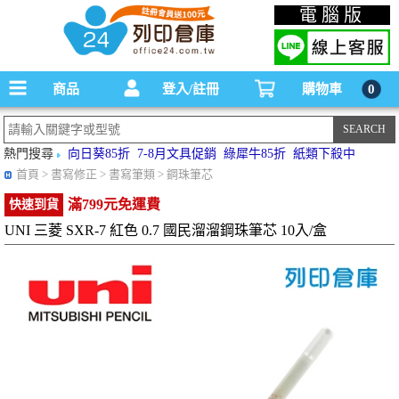
碳粉匣，墨水匣,原廠碳粉匣，副廠碳粉匣，環保碳粉匣,連續供墨印表機-office24列印
電腦版
倉庫線上購物手機版
商品
登入/註冊
購物車
0
熱門搜尋
向日葵85折
7-8月文具促銷
綠犀牛85折
紙類下殺中
首頁
> 書寫修正 > 書寫筆類 > 鋼珠筆芯
滿799元免運費
快速到貨
UNI 三菱 SXR-7 紅色 0.7 國民溜溜鋼珠筆芯 10入/盒