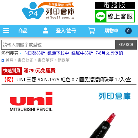
碳粉匣，墨水匣,原廠碳粉匣，副廠碳粉匣，環保碳粉匣,連續供墨印表機-office24列印
電腦版
倉庫線上購物手機版
商品
登入/註冊
購物車
0
熱門搜尋
向日葵85折
紙類下殺中
綠犀牛85折
7-8月文具促銷
首頁
> 書寫修正 > 書寫筆類 > 鋼珠筆
滿799元免運費
快速到貨
【促】
UNI 三菱 SXN-157S 紅色 0.7 國民溜溜鋼珠筆 12入/盒