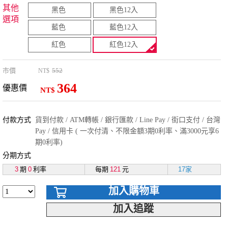
其他
黑色
黑色12入
選項
藍色
藍色12入
紅色
紅色12入
市價
552
NT$
364
優惠價
NT$
付款方式
貨到付款 / ATM轉帳 / 銀行匯款 / Line Pay / 街口支付 / 台灣
Pay / 信用卡 ( 一次付清、不限金額3期0利率、滿3000元享6
期0利率)
分期方式
3
期
0
利率
每期
121
元
17家
加入購物車
加入追蹤