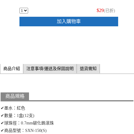
$29
(已折)
加入購物車
商品介紹
注意事項/運送及保固說明
退貨需知
商品規格
✔墨水：紅色
✔數量：1盒(12支)
✔球珠徑：0.7mm碳化鎢滾珠
✔商品型號：SXN-150(S)