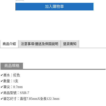
加入購物車
商品介紹
注意事項/運送及保固說明
退貨需知
商品規格
✔墨水：紅色
✔數量：1支
✔筆尖：0.7mm
✔商品型號：SXR-7
✔替芯尺寸：直徑7.85mmX全長122.3mm