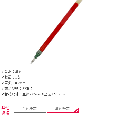
✔墨水：紅色
✔數量：1支
✔筆尖：0.7mm
✔商品型號：SXR-7
✔替芯尺寸：直徑7.85mmX全長122.3mm
其他
黑色筆芯
紅色筆芯
選項