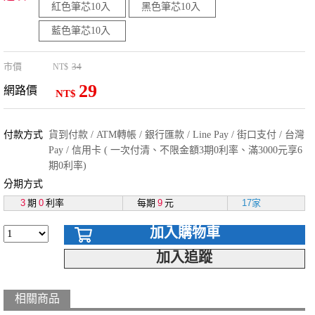
紅色筆芯10入
黑色筆芯10入
藍色筆芯10入
市價
34
NT$
29
網路價
NT$
付款方式
貨到付款 / ATM轉帳 / 銀行匯款 / Line Pay / 街口支付 / 台灣
Pay / 信用卡 ( 一次付清、不限金額3期0利率、滿3000元享6
期0利率)
分期方式
3
期
0
利率
每期
9
元
17家
加入購物車
加入追蹤
相關商品