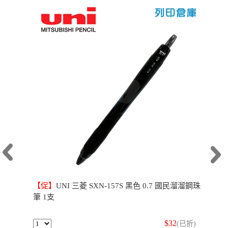
【促】
UNI 三菱 SXN-157S 黑色 0.7 國民溜溜鋼珠
筆 1支
$32
(已折)