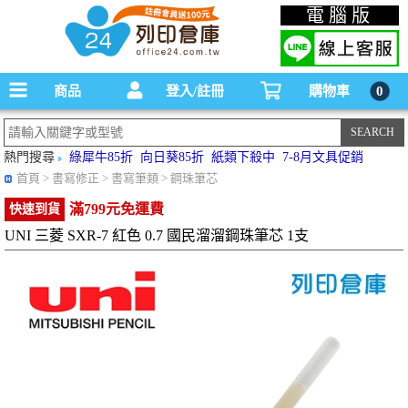
碳粉匣，墨水匣,原廠碳粉匣，副廠碳粉匣，環保碳粉匣,連續供墨印表機-office24列印
電腦版
倉庫線上購物手機版
商品
登入/註冊
購物車
0
熱門搜尋
綠犀牛85折
向日葵85折
紙類下殺中
7-8月文具促銷
首頁
> 書寫修正 > 書寫筆類 > 鋼珠筆芯
滿799元免運費
快速到貨
UNI 三菱 SXR-7 紅色 0.7 國民溜溜鋼珠筆芯 1支