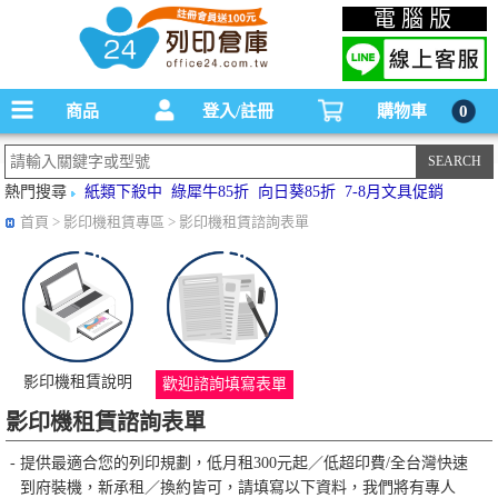
碳粉匣，墨水匣,原廠碳粉匣，副廠碳粉匣，環保碳粉匣,連續供墨印表機-office24列印
電腦版
倉庫線上購物手機版
商品
登入/註冊
購物車
0
熱門搜尋
紙類下殺中
綠犀牛85折
向日葵85折
7-8月文具促銷
首頁
>
影印機租賃專區
> 影印機租賃諮詢表單
影印機租賃說明
歡迎諮詢填寫表單
影印機租賃諮詢表單
-
提供最適合您的列印規劃，低月租300元起／低超印費/全台灣快速
到府裝機，新承租／換約皆可，請填寫以下資料，我們將有專人