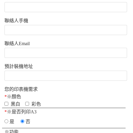
聯絡人手機
聯絡人Email
預計裝機地址
您的印表機需求
*
※顏色
黑白
彩色
*
※是否列印A3
是
否
※功能