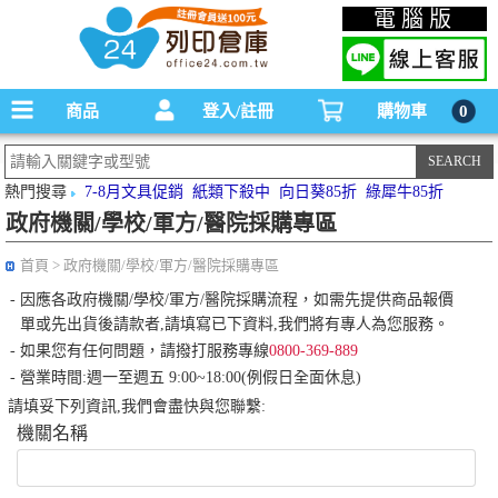
碳粉匣，墨水匣,原廠碳粉匣，副廠碳粉匣，環保碳粉匣,連續供墨印表機-office24列印
電腦版
倉庫線上購物手機版
商品
登入/註冊
購物車
0
熱門搜尋
7-8月文具促銷
紙類下殺中
向日葵85折
綠犀牛85折
政府機關/學校/軍方/醫院採購專區
首頁
>
政府機關/學校/軍方/醫院採購專區
-
因應各政府機關/學校/軍方/醫院採購流程，如需先提供商品報價
單或先出貨後請款者,請填寫已下資料,我們將有專人為您服務。
-
如果您有任何問題，請撥打服務專線
0800-369-889
-
營業時間:週一至週五 9:00~18:00(例假日全面休息)
請填妥下列資訊,我們會盡快與您聯繫:
機關名稱