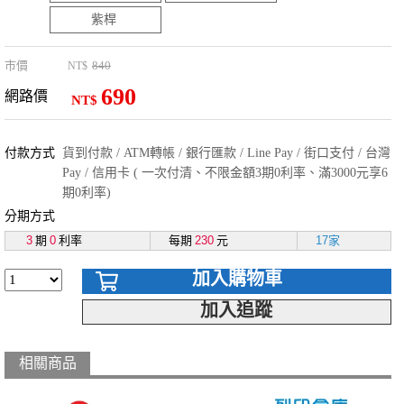
紫桿
市價
840
NT$
690
網路價
NT$
付款方式
貨到付款 / ATM轉帳 / 銀行匯款 / Line Pay / 街口支付 / 台灣
Pay / 信用卡 ( 一次付清、不限金額3期0利率、滿3000元享6
期0利率)
分期方式
3
期
0
利率
每期
230
元
17家
加入購物車
加入追蹤
相關商品