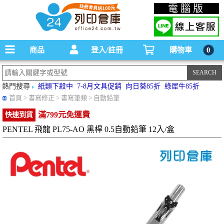
碳粉匣，墨水匣,原廠碳粉匣，副廠碳粉匣，環保碳粉匣,連續供墨印表機-office24列印
電腦版
倉庫線上購物手機版
商品
登入/註冊
購物車
0
熱門搜尋
紙類下殺中
7-8月文具促銷
向日葵85折
綠犀牛85折
首頁
> 書寫修正 > 書寫筆類 > 自動鉛筆
滿799元免運費
快速到貨
PENTEL 飛龍 PL75-AO 黑桿 0.5自動鉛筆 12入/盒