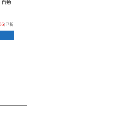
5 自動
UNI 三菱 UMN-152 黑色 0.5 自動
鋼珠筆 10入/盒
36
$336
(已折)
(已折)
加入購物車