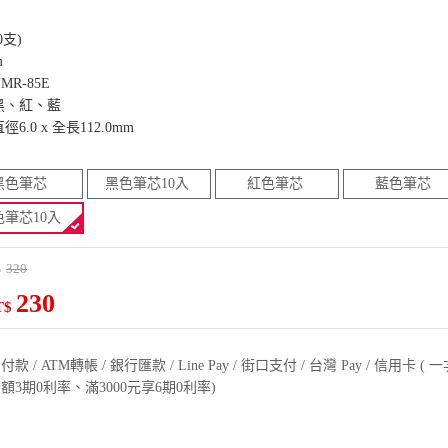
0支)
m
R-85E
黑、紅、藍
.0 x 全長112.0mm
黑色筆芯
黑色筆芯10入
紅色筆芯
藍色筆芯
色筆芯10入
320
$
230
T$
款 / ATM轉帳 / 銀行匯款 / Line Pay / 街口支付 / 台灣 Pay / 信用卡 
額3期0利率、滿3000元享6期0利率)