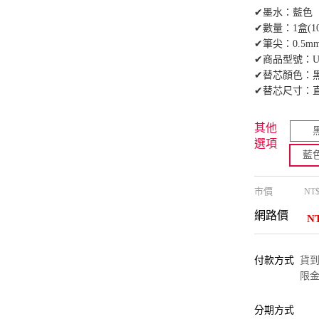
✔墨水：藍色
✔數量：1盒(1
✔筆尖：0.5m
✔商品型號：UM
✔替芯顏色：
✔替芯尺寸：直徑6
其他
選項
藍
市價
NT
網路價
N
付款方式
貨到付
限金
分期方式