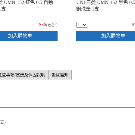
菱 UMN-152 紅色 0.5 自動
UNI 三菱 UMN-152 黑色 0.
1支
鋼珠筆 1支
$36
$
(已折)
加入購物車
加入購物車
注意事項/運送及保固說明
退貨需知
支)