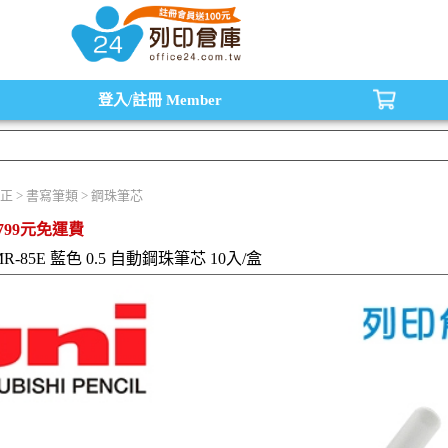
水匣,原廠碳粉匣，副廠碳粉匣，環保碳粉匣,連續供墨印表機-office24列印倉庫線
登入/註冊
Member
正 > 書寫筆類 > 鋼珠筆芯
799元免運費
MR-85E 藍色 0.5 自動鋼珠筆芯 10入/盒