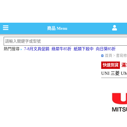
碳粉匣，墨
商品
Menu
熱門搜尋
7-8月文具促銷
綠犀牛85折
紙類下殺中
向日葵85折
首頁
> 書寫修
滿
快速到貨
UNI 三菱 U