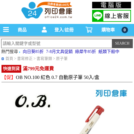
碳粉匣，墨水匣,原廠碳粉匣，副廠碳粉匣，環保碳粉匣,連續供墨印表機-office24列印
電腦版
倉庫線上購物手機版
商品
登入/註冊
購物車
0
熱門搜尋
向日葵85折
7-8月文具促銷
綠犀牛85折
紙類下殺中
首頁
> 書寫修正 > 書寫筆類 > 原子筆
滿799元免運費
快速到貨
【促】
OB NO.100 紅色 0.7 自動原子筆 50入/盒