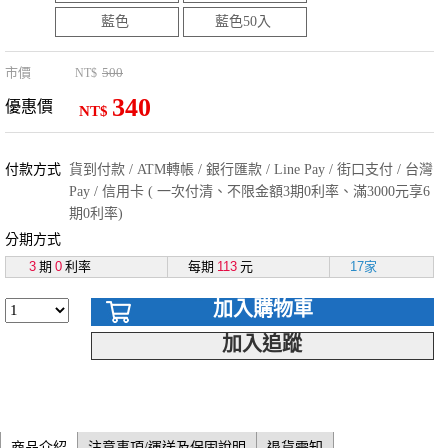
藍色
藍色50入
市價
500
NT$
340
優惠價
NT$
付款方式
貨到付款 / ATM轉帳 / 銀行匯款 / Line Pay / 街口支付 / 台灣
Pay / 信用卡 ( 一次付清、不限金額3期0利率、滿3000元享6
期0利率)
分期方式
3
期
0
利率
每期
113
元
17家
加入購物車
加入追蹤
商品介紹
注意事項/運送及保固說明
退貨需知