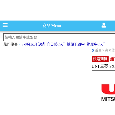
碳粉匣，墨
商品
Menu
熱門搜尋
7-8月文具促銷
向日葵85折
紙類下殺中
綠犀牛85折
首頁
> 書寫修
滿
快速到貨
UNI 三菱 S