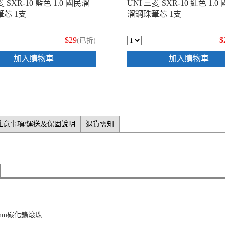
菱 SXR-10 藍色 1.0 國民溜
UNI 三菱 SXR-10 紅色 1.0
芯 1支
溜鋼珠筆芯 1支
$29
$
(已折)
加入購物車
加入購物車
注意事項/運送及保固說明
退貨需知
0mm碳化鎢滾珠