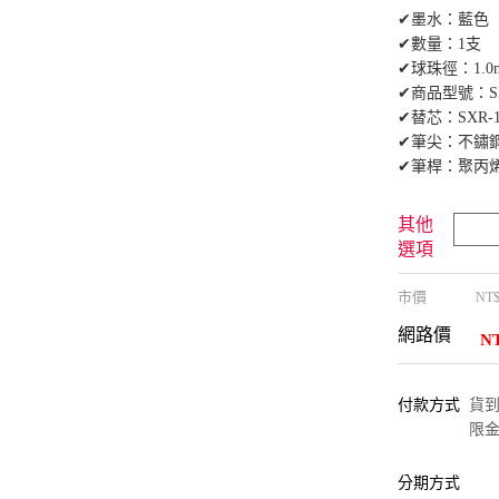
✔墨水：藍色
✔數量：1支
✔球珠徑：1.
✔商品型號：SXN
✔替芯：SXR-1
✔筆尖：不鏽
✔筆桿：聚丙烯(Po
其他
選項
市價
NT
網路價
N
付款方式
貨到付
限金
分期方式