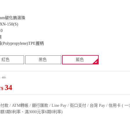
0mm碳化鎢滾珠
-150(S)
0
鋼
lypropylene)TPE握柄
紅色
黑色
藍色
46
$
34
T$
款 / ATM轉帳 / 銀行匯款 / Line Pay / 街口支付 / 台灣 Pay / 信用卡 
額3期0利率、滿3000元享6期0利率)