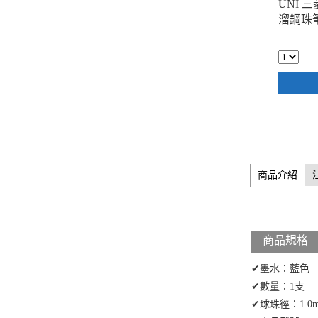
UNI 三
溜鋼珠筆
商品介紹
商品規格
✔墨水：藍色
✔數量：1支
✔球珠徑：1.