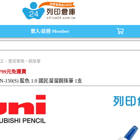
水匣,原廠碳粉匣，副廠碳粉匣，環保碳粉匣,連續供墨印表機-office24列印倉庫線
登入/註冊
Member
正 > 書寫筆類 > 鋼珠筆
799元免運費
XN-150(S) 藍色 1.0 國民溜溜鋼珠筆 1支