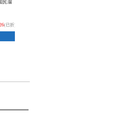
 國民溜
UNI 三菱 SXR-10 紅色 1.0 國民溜
UN
溜鋼珠筆芯 12入/盒
溜
26
$295
(已折)
(已折)
加入購物車