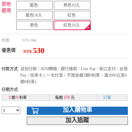
其他
藍色
黑色10入
選項
藍色10入
紅色
黑色
紅色10入
市價
750
NT$
530
優惠價
NT$
付款方式
貨到付款 / ATM轉帳 / 銀行匯款 / Line Pay / 街口支付 / 台灣
Pay / 信用卡 ( 一次付清、不限金額3期0利率、滿3000元享6
期0利率)
分期方式
3
期
0
利率
每期
176
元
17家
加入購物車
加入追蹤