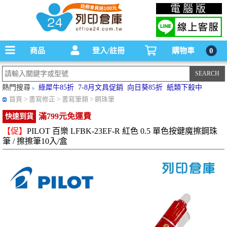
碳粉匣，墨水匣,原廠碳粉匣，副廠碳粉匣，環保碳粉匣,連續供墨印表機-office24列印
電腦版
倉庫線上購物手機版
商品
登入/註冊
購物車
0
熱門搜尋
綠犀牛85折
7-8月文具促銷
向日葵85折
紙類下殺中
首頁
> 書寫修正 > 書寫筆類 > 鋼珠筆
滿799元免運費
快速到貨
【促】
PILOT 百樂 LFBK-23EF-R 紅色 0.5 單色按鍵魔擦鋼珠
筆 / 擦擦筆10入/盒