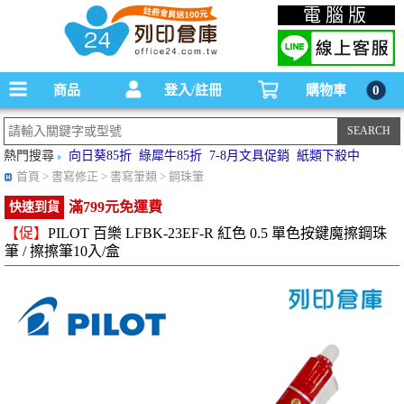
碳粉匣，墨水匣,原廠碳粉匣，副廠碳粉匣，環保碳粉匣,連續供墨印表機-office24列印
電腦版
倉庫線上購物手機版
商品
登入/註冊
購物車
0
熱門搜尋
向日葵85折
綠犀牛85折
7-8月文具促銷
紙類下殺中
首頁
> 書寫修正 > 書寫筆類 > 鋼珠筆
滿799元免運費
快速到貨
【促】
PILOT 百樂 LFBK-23EF-R 紅色 0.5 單色按鍵魔擦鋼珠
筆 / 擦擦筆10入/盒