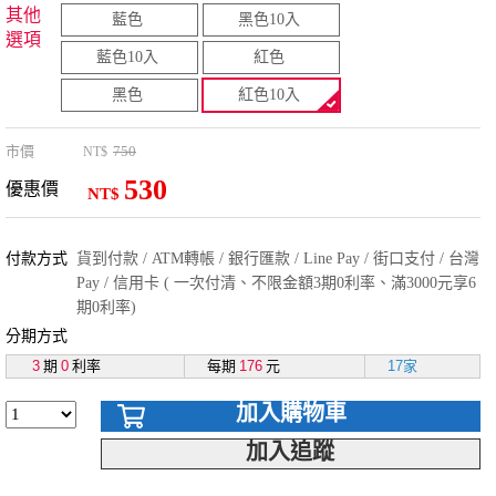
其他
藍色
黑色10入
選項
藍色10入
紅色
黑色
紅色10入
市價
750
NT$
530
優惠價
NT$
付款方式
貨到付款 / ATM轉帳 / 銀行匯款 / Line Pay / 街口支付 / 台灣
Pay / 信用卡 ( 一次付清、不限金額3期0利率、滿3000元享6
期0利率)
分期方式
3
期
0
利率
每期
176
元
17家
加入購物車
加入追蹤