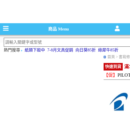
碳粉匣，墨
商品
Menu
熱門搜尋
紙類下殺中
7-8月文具促銷
向日葵85折
綠犀牛85折
首頁
> 書寫修
滿
快速到貨
【促】
PILO