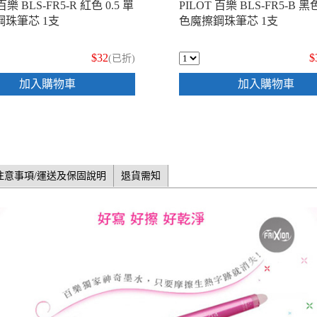
百樂 BLS-FR5-R 紅色 0.5 單
PILOT 百樂 BLS-FR5-B 黑色
珠筆芯 1支
色魔擦鋼珠筆芯 1支
$32
$
(已折)
加入購物車
加入購物車
注意事項/運送及保固說明
退貨需知