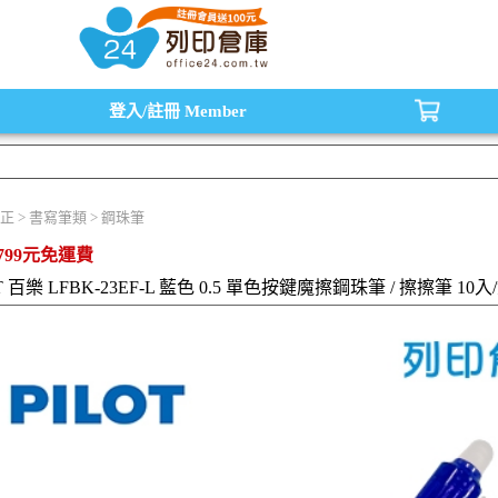
水匣,原廠碳粉匣，副廠碳粉匣，環保碳粉匣,連續供墨印表機-office24列印倉庫線
登入/註冊
Member
正 > 書寫筆類 > 鋼珠筆
799元免運費
T 百樂 LFBK-23EF-L 藍色 0.5 單色按鍵魔擦鋼珠筆 / 擦擦筆 10入