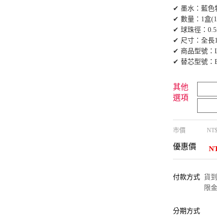
✔ 墨水：藍
✔ 數量：1盒(1
✔ 球珠徑：0.
✔ 尺寸：全長1
✔ 商品型號：LF
✔ 替芯型號：BL
其他
選項
市價
NT
優惠價
N
付款方式
貨到付
限金
分期方式