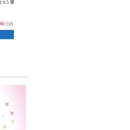
 0.5 單
PILOT 百樂 BLS-FR5-R 紅色 0.5 單
PI
色魔擦鋼珠筆芯 12入/盒
色
30
$358
(已折)
(已折)
加入購物車