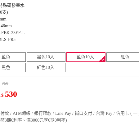
色特殊研發墨水
0支)
5mm
46mm
BK-23EF-L
S-FR5
藍色
黑色10入
藍色10入
紅色
黑色
紅色10入
750
$
530
T$
款 / ATM轉帳 / 銀行匯款 / Line Pay / 街口支付 / 台灣 Pay / 信用卡 
額3期0利率、滿3000元享6期0利率)