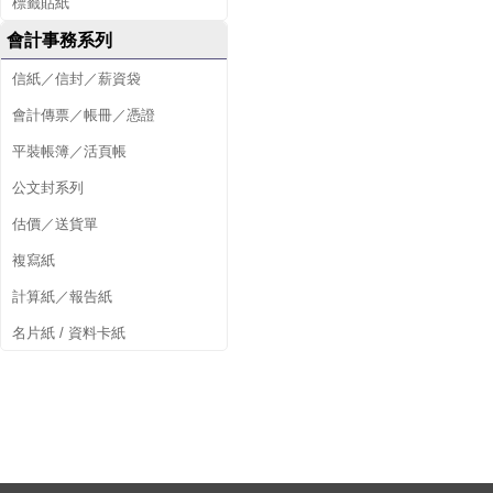
標籤貼紙
會計事務系列
信紙／信封／薪資袋
會計傳票／帳冊／憑證
平裝帳簿／活頁帳
公文封系列
估價／送貨單
複寫紙
計算紙／報告紙
名片紙 / 資料卡紙