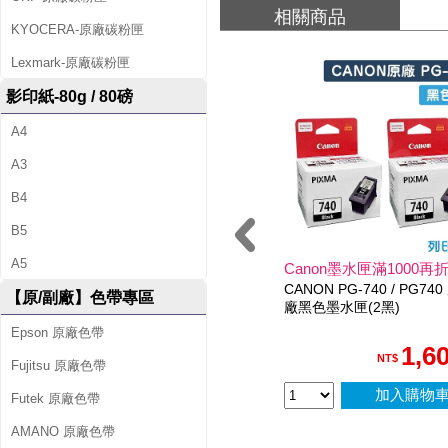
量
相關商品
KYOCERA-原廠碳粉匣
墨
Lexmark-原廠碳粉匣
水
影印紙-80g / 80磅
匣
A4
A3
超
B4
值
B5
組
A5
Canon墨水匣滿1000再折
(
CANON PG-740 / PG740
【原/副廠】色帶專區
廠黑色墨水匣(2黑)
1
Epson 原廠色帶
黑
1,6
NT$
Fujitsu 原廠色帶
1
加入購物
Futek 原廠色帶
彩
AMANO 原廠色帶