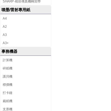
SHARP-相容傳真機轉寫帶
噴墨/雷射專用紙
A4
A2
A3
A3+
事務機器
計算機
碎紙機
護貝機
標價機
打卡鐘
裁紙機
支票機