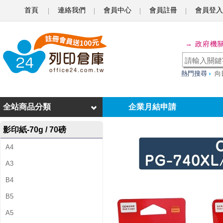
首頁
連絡我們
會員中心
會員註冊
會員登入
C
A
→ 政府機
N
O
熱門搜尋
向
N
P
全站商品分類
企業月結申請
G
影印紙-70g / 70磅
-
A4
7
A3
4
B4
0
B5
X
A5
L