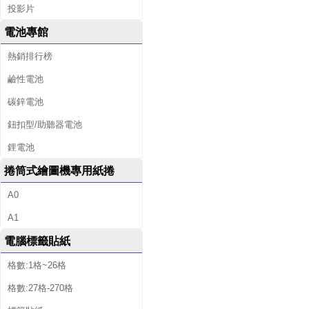
投影片
電池專館
熱銷排行榜
鹼性電池
碳鋅電池
鈕扣型/助聽器電池
鋰電池
捲筒式繪圖機專用紙捲
A0
A1
電腦標籤貼紙
格數:1格~26格
格數:27格-270格