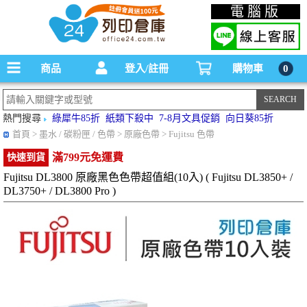
碳粉匣，墨水匣,原廠碳粉匣，副廠碳粉匣，環保碳粉匣,連續供墨印表機-office24列印
電腦版
倉庫線上購物手機版
商品
登入/註冊
購物車
0
熱門搜尋
綠犀牛85折
紙類下殺中
7-8月文具促銷
向日葵85折
首頁
> 墨水 / 碳粉匣 / 色帶 > 原廠色帶 > Fujitsu 色帶
滿799元免運費
快速到貨
Fujitsu DL3800 原廠黑色色帶超值組(10入) ( Fujitsu DL3850+ /
DL3750+ / DL3800 Pro )