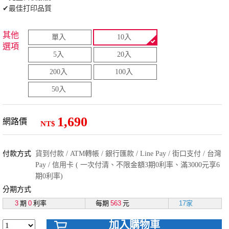
✔最佳打印品質
其他
單入
10入
選項
5入
20入
200入
100入
50入
1,690
網路價
NT$
付款方式
貨到付款 / ATM轉帳 / 銀行匯款 / Line Pay / 街口支付 / 台灣
Pay / 信用卡 ( 一次付清、不限金額3期0利率、滿3000元享6
期0利率)
分期方式
3
期
0
利率
每期
563
元
17家
加入購物車