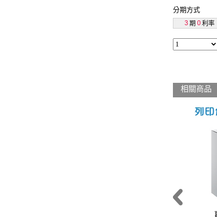
分期方式
3
期
0
利率
相關商品