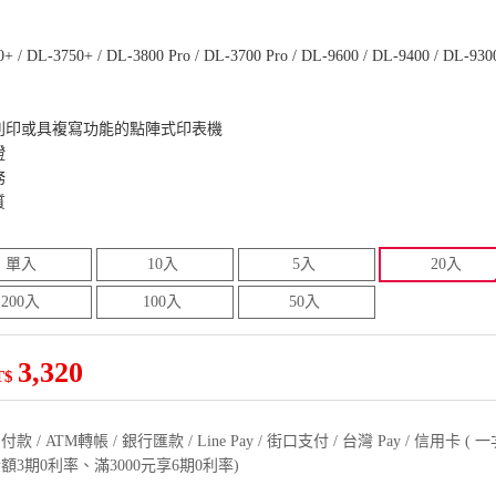
0+ / DL-3750+ / DL-3800 Pro / DL-3700 Pro / DL-9600 / DL-9400 / DL-9300
列印或具複寫功能的點陣式印表機
證
務
質
單入
10入
5入
20入
200入
100入
50入
3,320
T$
款 / ATM轉帳 / 銀行匯款 / Line Pay / 街口支付 / 台灣 Pay / 信用卡 
額3期0利率、滿3000元享6期0利率)