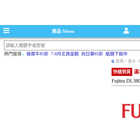
碳粉匣，墨
商品
Menu
熱門搜尋
綠犀牛85折
7-8月文具促銷
向日葵85折
紙類下殺中
首頁
> 墨水 /
滿
快速到貨
Fujitsu DL3