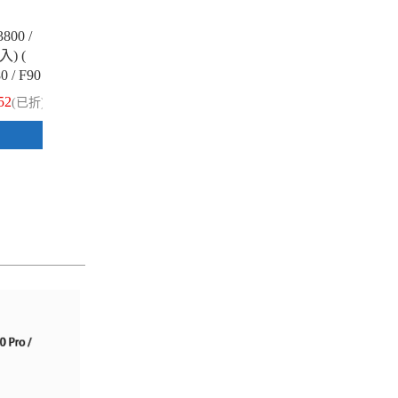
滿1件享89折
滿1
00 /
【相容色帶】For Fujitsu DL3800 /
【相
) (
F80 副廠黑色色帶超值組(20入) (
F8
0 / F90
Fujitsu DL3800 Pro ; Futek F80 / F90
Fuj
)
)
52
$1,210
(已折)
(已折)
加入購物車