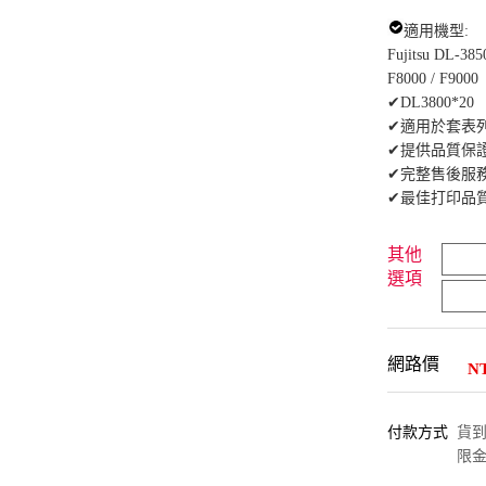
適用機型:
Fujitsu DL-385
F8000 / F9000
✔DL3800*20
✔適用於套表
✔提供品質保
✔完整售後服
✔最佳打印品
其他
選項
網路價
N
付款方式
貨到付
限金