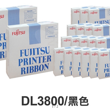
1
/
2