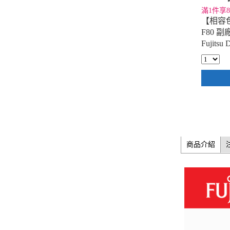
滿1件享8
【相容色帶】
F80 副
Fujitsu 
)
商品介紹