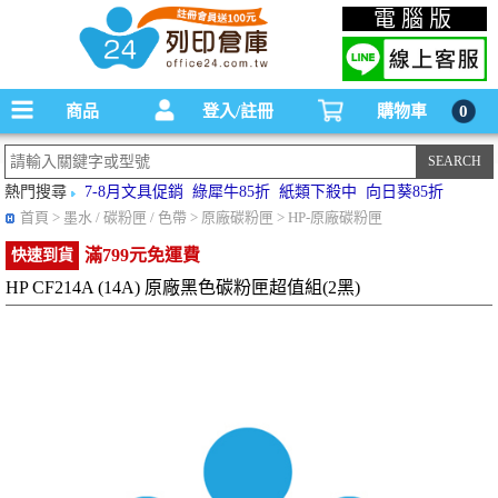
碳粉匣，墨水匣,原廠碳粉匣，副廠碳粉匣，環保碳粉匣,連續供墨印表機-office24列印
電腦版
倉庫線上購物手機版
商品
登入/註冊
購物車
0
熱門搜尋
7-8月文具促銷
綠犀牛85折
紙類下殺中
向日葵85折
首頁
> 墨水 / 碳粉匣 / 色帶 > 原廠碳粉匣 > HP-原廠碳粉匣
滿799元免運費
快速到貨
HP CF214A (14A) 原廠黑色碳粉匣超值組(2黑)