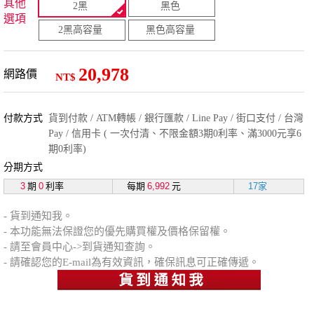
其他
2黑
黑色
選項
2黑高容量
黑色高容量
20,978
網路價
NT$
付款方式
貨到付款 / ATM轉帳 / 銀行匯款 / Line Pay / 街口支付 / 台灣
Pay / 信用卡 ( 一次付清、不限金額3期0利率、滿3000元享6
期0利率)
分期方式
3
期
0
利率
每期
6,992
元
17家
- 貨到通知我。
- 本功能無法保證您的優先購買權及價格保留權。
- 請至會員中心->到貨通知查詢。
- 請確認您的E-mail為有效資訊，確保訊息可正確傳遞。