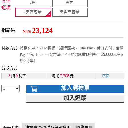
其他
2黑
黑色
選項
2黑高容量
黑色高容量
23,124
網路價
NT$
付款方式
貨到付款 / ATM轉帳 / 銀行匯款 / Line Pay / 街口支付 / 台灣
Pay / 信用卡 ( 一次付清、不限金額3期0利率、滿3000元享6
期0利率)
分期方式
3
期
0
利率
每期
7,708
元
17家
加入購物車
加入追蹤
商品介紹
注意事項/運送及保固說明
退貨需知