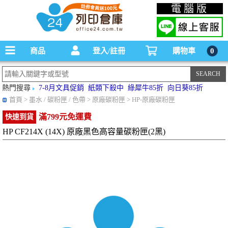
碳粉匣，墨水匣,原廠碳粉匣，副廠碳粉匣，環保碳粉匣,連續供墨印表機-office24列印
電腦版
倉庫線上購物手機版
商品
登入/註冊
購物車
0
熱門搜尋
7-8月文具促銷
紙類下殺中
綠犀牛85折
向日葵85折
首頁
> 墨水 / 碳粉匣 / 色帶 > 原廠碳粉匣 > HP-原廠碳粉匣
滿799元免運費
快速到貨
HP CF214X (14X) 原廠黑色高容量碳粉匣(2黑)