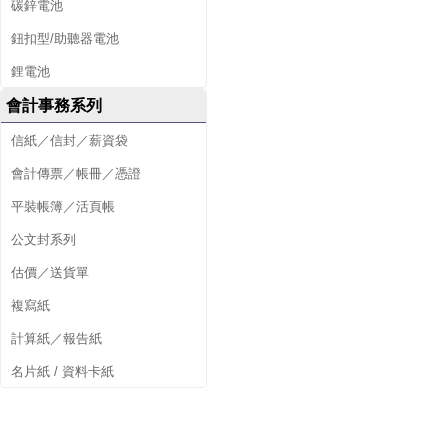
碳鋅電池
鈕扣型/助聽器電池
鋰電池
會計事務系列
信紙／信封／薪資袋
會計傳票／帳冊／憑證
平裝帳簿／活頁帳
公文封系列
估價／送貨單
複寫紙
計算紙／報告紙
名片紙 / 資料卡紙