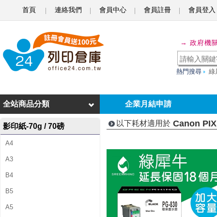
首頁
連絡我們
會員中心
會員註冊
會員登入
C
a
→ 政府機
n
o
熱門搜尋
綠
n
P
全站商品分類
企業月結申請
I
Canon PIX
以下耗材適用於
影印紙-70g / 70磅
X
A4
M
A3
A
B4
i
B5
P
A5
1