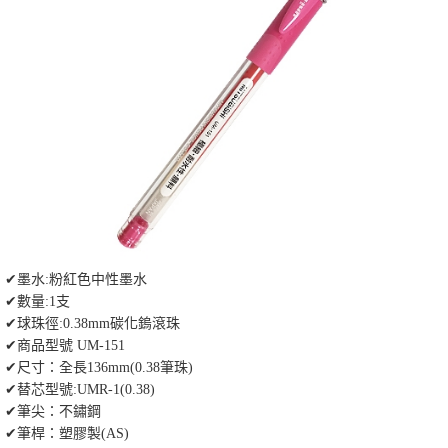
✔墨水:粉紅色中性墨水
✔數量:1支
✔球珠徑:0.38mm碳化鎢滾珠
✔商品型號 UM-151
✔尺寸：全長136mm(0.38筆珠)
✔替芯型號:UMR-1(0.38)
✔筆尖：不鏽鋼
✔筆桿：塑膠製(AS)