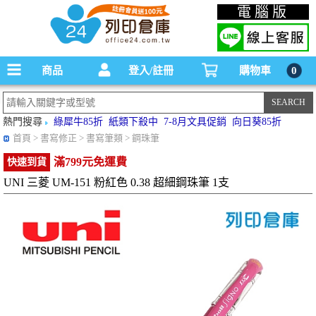
碳粉匣，墨水匣,原廠碳粉匣，副廠碳粉匣，環保碳粉匣,連續供墨印表機-office24列印
電腦版
倉庫線上購物手機版
商品
登入/註冊
購物車
0
熱門搜尋
綠犀牛85折
紙類下殺中
7-8月文具促銷
向日葵85折
首頁
> 書寫修正 > 書寫筆類 > 鋼珠筆
滿799元免運費
快速到貨
UNI 三菱 UM-151 粉紅色 0.38 超細鋼珠筆 1支