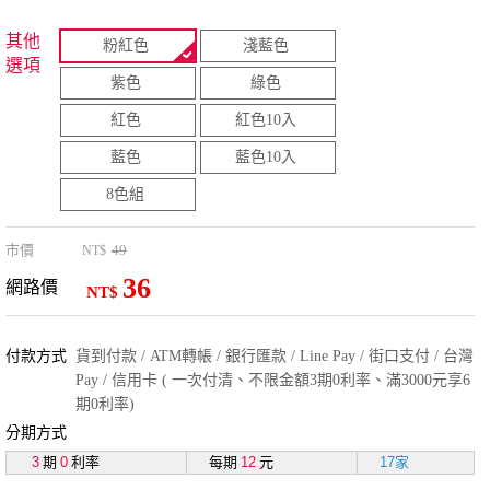
其他
粉紅色
淺藍色
選項
紫色
綠色
紅色
紅色10入
藍色
藍色10入
8色組
市價
49
NT$
36
網路價
NT$
付款方式
貨到付款 / ATM轉帳 / 銀行匯款 / Line Pay / 街口支付 / 台灣
Pay / 信用卡 ( 一次付清、不限金額3期0利率、滿3000元享6
期0利率)
分期方式
3
期
0
利率
每期
12
元
17家