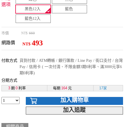
選項
黑色12入
藍色
藍色12入
市價
660
NT$
493
網路價
NT$
付款方式
貨到付款 / ATM轉帳 / 銀行匯款 / Line Pay / 街口支付 / 台灣
Pay / 信用卡 ( 一次付清、不限金額3期0利率、滿3000元享6
期0利率)
分期方式
3
期
0
利率
每期
164
元
17家
加入購物車
加入追蹤
相關商品