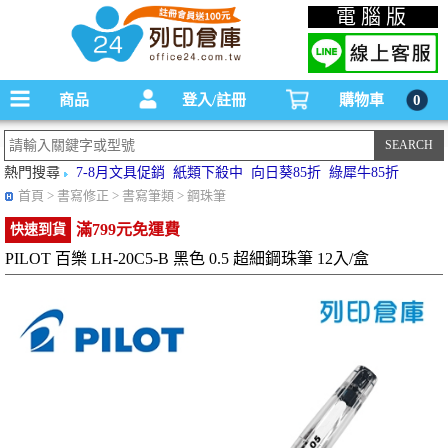
碳粉匣，墨水匣,原廠碳粉匣，副廠碳粉匣，環保碳粉匣,連續供墨印表機-office24列印
電腦版
倉庫線上購物手機版
商品
登入/註冊
購物車
0
熱門搜尋
7-8月文具促銷
紙類下殺中
向日葵85折
綠犀牛85折
首頁
> 書寫修正 > 書寫筆類 > 鋼珠筆
滿799元免運費
快速到貨
PILOT 百樂 LH-20C5-B 黑色 0.5 超細鋼珠筆 12入/盒