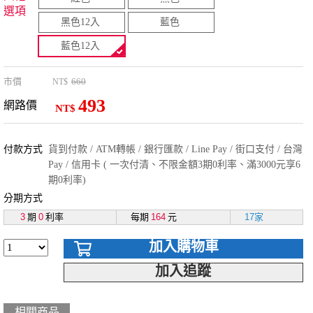
選項
黑色12入
藍色
藍色12入
市價
660
NT$
493
網路價
NT$
付款方式
貨到付款 / ATM轉帳 / 銀行匯款 / Line Pay / 街口支付 / 台灣
Pay / 信用卡 ( 一次付清、不限金額3期0利率、滿3000元享6
期0利率)
分期方式
3
期
0
利率
每期
164
元
17家
加入購物車
加入追蹤
相關商品