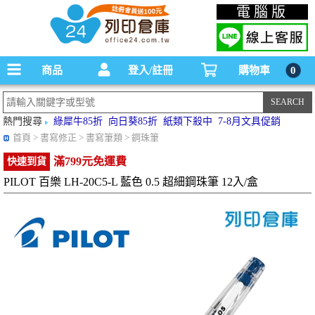
碳粉匣，墨水匣,原廠碳粉匣，副廠碳粉匣，環保碳粉匣,連續供墨印表機-office24列印
電腦版
倉庫線上購物手機版
商品
登入/註冊
購物車
0
熱門搜尋
綠犀牛85折
向日葵85折
紙類下殺中
7-8月文具促銷
首頁
> 書寫修正 > 書寫筆類 > 鋼珠筆
滿799元免運費
快速到貨
PILOT 百樂 LH-20C5-L 藍色 0.5 超細鋼珠筆 12入/盒