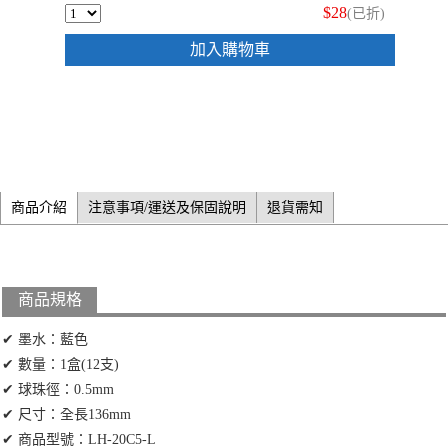
$28
(已折)
加入購物車
商品介紹
注意事項/運送及保固說明
退貨需知
商品規格
✔ 墨水：藍色
✔ 數量：1盒(12支)
✔ 球珠徑：0.5mm
✔ 尺寸：全長136mm
✔ 商品型號：LH-20C5-L