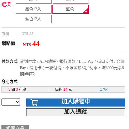
選項
黑色12入
藍色
藍色12入
市價
55
NT$
44
網路價
NT$
付款方式
貨到付款 / ATM轉帳 / 銀行匯款 / Line Pay / 街口支付 / 台灣
Pay / 信用卡 ( 一次付清、不限金額3期0利率、滿3000元享6
期0利率)
分期方式
3
期
0
利率
每期
14
元
17家
加入購物車
加入追蹤
相關商品