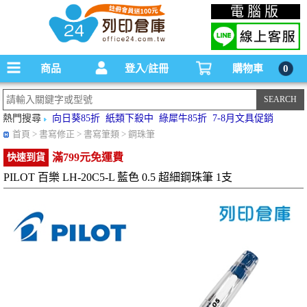
碳粉匣，墨水匣,原廠碳粉匣，副廠碳粉匣，環保碳粉匣,連續供墨印表機-office24列印
電腦版
倉庫線上購物手機版
商品
登入/註冊
購物車
0
熱門搜尋
向日葵85折
紙類下殺中
綠犀牛85折
7-8月文具促銷
首頁
> 書寫修正 > 書寫筆類 > 鋼珠筆
滿799元免運費
快速到貨
PILOT 百樂 LH-20C5-L 藍色 0.5 超細鋼珠筆 1支