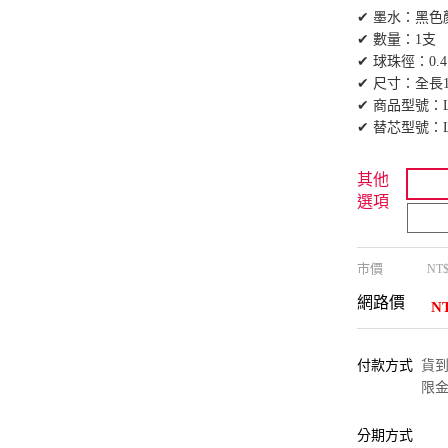
✔ 墨水：黑色
✔ 數量：1支
✔ 球珠徑：0.4
✔ 尺寸：全長1
✔ 商品型號：LJ
✔ 替芯型號：LP
其他
選項
市價
NT
網路價
N
付款方式
貨到付
限金
分期方式