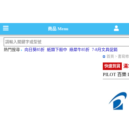
碳粉匣，墨
商品
Menu
熱門搜尋
向日葵85折
紙類下殺中
綠犀牛85折
7-8月文具促銷
首頁
> 書寫修
滿
快速到貨
PILOT 百樂 