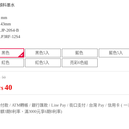
顏料墨水
 mm
43mm
P-20S4-B
3RF-12S4
黑色
黑色5入
藍色
藍色5入
紅色
紅色5入
亮彩6色組
50
$
40
T$
款 / ATM轉帳 / 銀行匯款 / Line Pay / 街口支付 / 台灣 Pay / 信用卡 
額3期0利率、滿3000元享6期0利率)