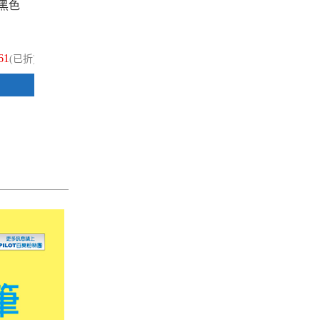
 黑色
PILOT 百樂 LP3RF-12S4-L 藍色 0.4
PIL
超級果汁筆筆芯 1支
超級
61
$28
(已折)
(已折)
加入購物車