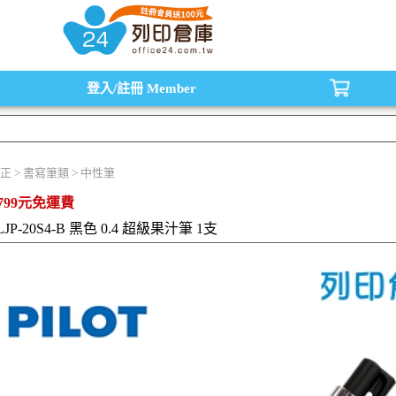
水匣,原廠碳粉匣，副廠碳粉匣，環保碳粉匣,連續供墨印表機-office24列印倉庫線
登入/註冊
Member
正 > 書寫筆類 > 中性筆
799元免運費
LJP-20S4-B 黑色 0.4 超級果汁筆 1支