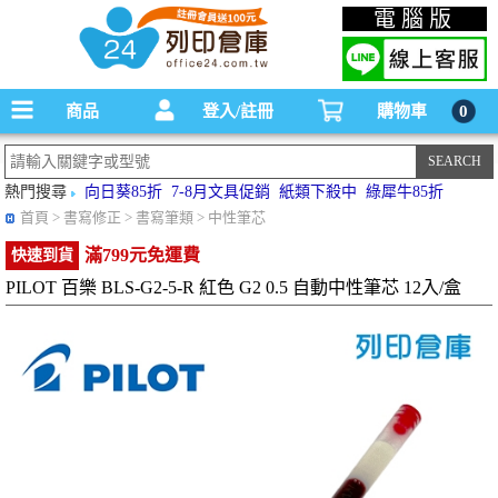
碳粉匣，墨水匣,原廠碳粉匣，副廠碳粉匣，環保碳粉匣,連續供墨印表機-office24列印
電腦版
倉庫線上購物手機版
商品
登入/註冊
購物車
0
熱門搜尋
向日葵85折
7-8月文具促銷
紙類下殺中
綠犀牛85折
首頁
> 書寫修正 > 書寫筆類 > 中性筆芯
滿799元免運費
快速到貨
PILOT 百樂 BLS-G2-5-R 紅色 G2 0.5 自動中性筆芯 12入/盒