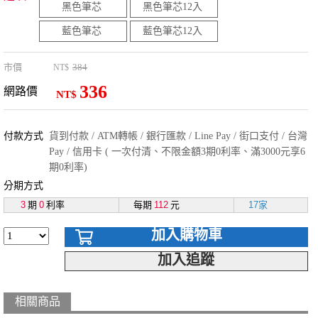
黑色筆芯
黑色筆芯12入
藍色筆芯
藍色筆芯12入
市價
384
NT$
336
網路價
NT$
付款方式
貨到付款 / ATM轉帳 / 銀行匯款 / Line Pay / 街口支付 / 台灣
Pay / 信用卡 ( 一次付清、不限金額3期0利率、滿3000元享6
期0利率)
分期方式
3
期
0
利率
每期
112
元
17家
加入購物車
加入追蹤
相關商品