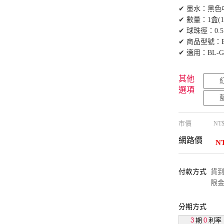
✔ 墨水：黑
✔ 數量：1盒(1
✔ 球珠徑：0.5
✔ 商品型號：BL
✔ 適用：BL-G
其他
選項
市價
NT
網路價
N
付款方式
貨到付
限金
分期方式
3
期
0
利率