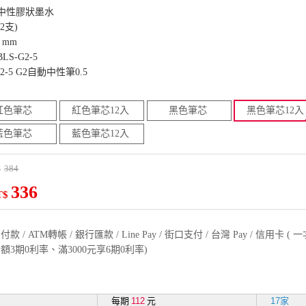
色中性膠狀墨水
2支)
 mm
S-G2-5
2-5 G2自動中性筆0.5
紅色筆芯
紅色筆芯12入
黑色筆芯
黑色筆芯12入
藍色筆芯
藍色筆芯12入
384
$
336
T$
款 / ATM轉帳 / 銀行匯款 / Line Pay / 街口支付 / 台灣 Pay / 信用卡 
額3期0利率、滿3000元享6期0利率)
每期
112
元
17家