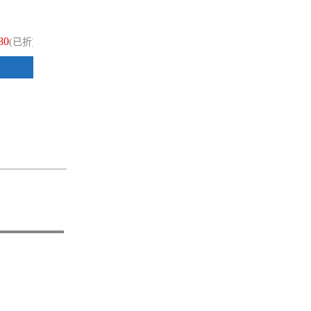
G2 0.5 自動中性筆 1支
G2
80
$34
(已折)
(已折)
加入購物車