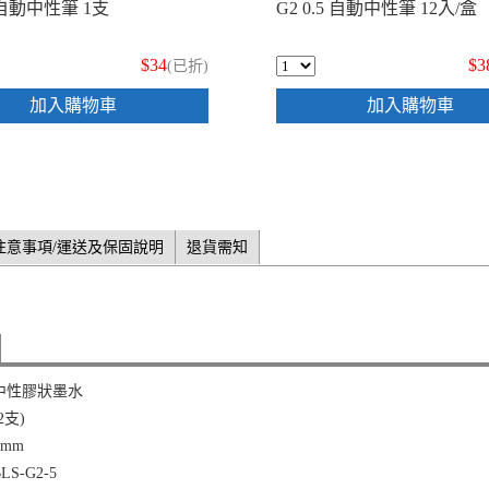
5 自動中性筆 1支
G2 0.5 自動中性筆 12入/盒
$34
$3
(已折)
加入購物車
加入購物車
注意事項/運送及保固說明
退貨需知
中性膠狀墨水
2支)
 mm
S-G2-5