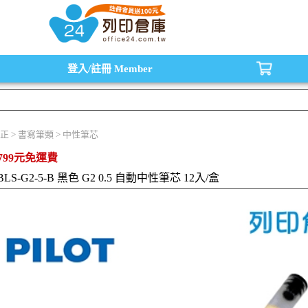
水匣,原廠碳粉匣，副廠碳粉匣，環保碳粉匣,連續供墨印表機-office24列印倉庫線
登入/註冊
Member
正 > 書寫筆類 > 中性筆芯
799元免運費
BLS-G2-5-B 黑色 G2 0.5 自動中性筆芯 12入/盒