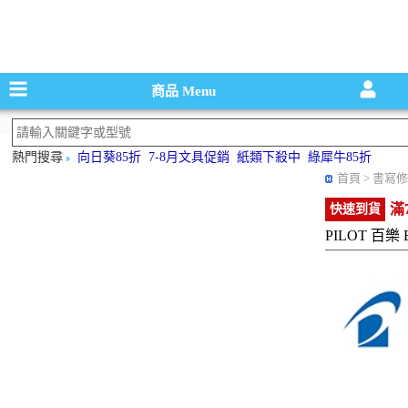
碳粉匣，墨
商品
Menu
熱門搜尋
向日葵85折
7-8月文具促銷
紙類下殺中
綠犀牛85折
首頁
> 書寫修
滿
快速到貨
PILOT 百樂 