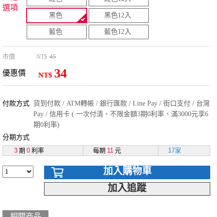
選項
黑色
黑色12入
藍色
藍色12入
市價
45
NT$
34
優惠價
NT$
付款方式
貨到付款 / ATM轉帳 / 銀行匯款 / Line Pay / 街口支付 / 台灣
Pay / 信用卡 ( 一次付清、不限金額3期0利率、滿3000元享6
期0利率)
分期方式
3
期
0
利率
每期
11
元
17家
加入購物車
加入追蹤
相關商品