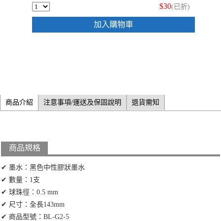
$30
(已折)
加入購物車
商品介紹
注意事項/運送及保固說明
退貨需知
商品規格
✔ 墨水：黑色中性膠狀墨水
✔ 數量：1支
✔ 球珠徑：0.5 mm
✔ 尺寸：全長143mm
✔ 商品型號：BL-G2-5