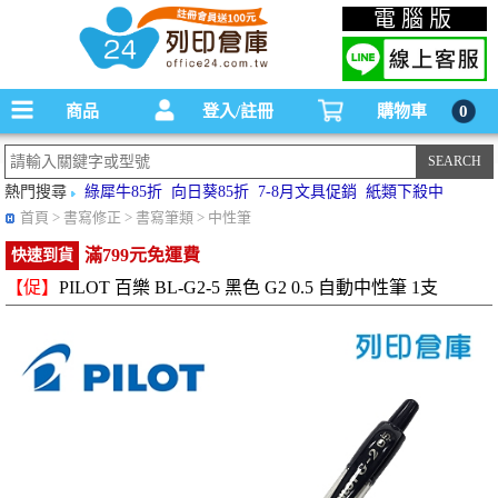
碳粉匣，墨水匣,原廠碳粉匣，副廠碳粉匣，環保碳粉匣,連續供墨印表機-office24列印
電腦版
倉庫線上購物手機版
商品
登入/註冊
購物車
0
熱門搜尋
綠犀牛85折
向日葵85折
7-8月文具促銷
紙類下殺中
首頁
> 書寫修正 > 書寫筆類 > 中性筆
滿799元免運費
快速到貨
【促】
PILOT 百樂 BL-G2-5 黑色 G2 0.5 自動中性筆 1支