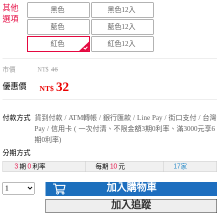
其他
黑色
黑色12入
選項
藍色
藍色12入
紅色
紅色12入
市價
46
NT$
32
優惠價
NT$
付款方式
貨到付款 / ATM轉帳 / 銀行匯款 / Line Pay / 街口支付 / 台灣
Pay / 信用卡 ( 一次付清、不限金額3期0利率、滿3000元享6
期0利率)
分期方式
3
期
0
利率
每期
10
元
17家
加入購物車
加入追蹤