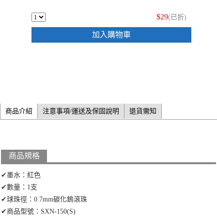
$29
(已折)
加入購物車
商品介紹
注意事項/運送及保固說明
退貨需知
商品規格
✔墨水：紅色
✔數量：1支
✔球珠徑：0.7mm碳化鎢滾珠
✔商品型號：SXN-150(S)