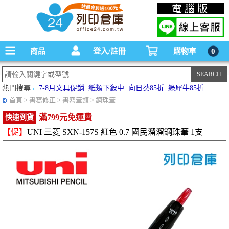
碳粉匣，墨水匣,原廠碳粉匣，副廠碳粉匣，環保碳粉匣,連續供墨印表機-office24列印
電腦版
倉庫線上購物手機版
商品
登入/註冊
購物車
0
熱門搜尋
7-8月文具促銷
紙類下殺中
向日葵85折
綠犀牛85折
首頁
> 書寫修正 > 書寫筆類 > 鋼珠筆
滿799元免運費
快速到貨
【促】
UNI 三菱 SXN-157S 紅色 0.7 國民溜溜鋼珠筆 1支