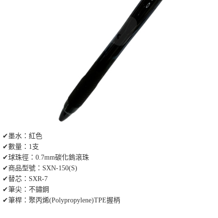
✔墨水：紅色
✔數量：1支
✔球珠徑：0.7mm碳化鎢滾珠
✔商品型號：SXN-150(S)
✔替芯：SXR-7
✔筆尖：不鏽鋼
✔筆桿：聚丙烯(Polypropylene)TPE握柄