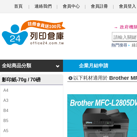
首頁
連絡我們
會員中心
會員註冊
會員登入
B
r
→ 政府機
o
t
熱門搜尋
綠
h
e
全站商品分類
企業月結申請
r
Brother 
以下耗材適用於
影印紙-70g / 70磅
M
A4
F
A3
C
B4
-
B5
L
A5
2