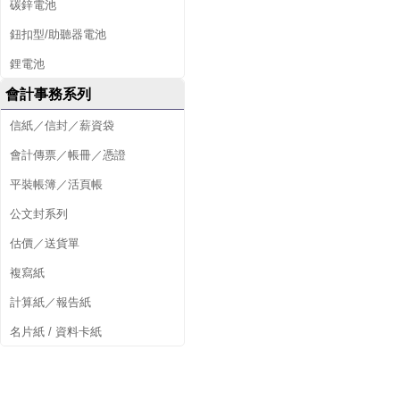
碳鋅電池
鈕扣型/助聽器電池
鋰電池
會計事務系列
信紙／信封／薪資袋
會計傳票／帳冊／憑證
平裝帳簿／活頁帳
公文封系列
估價／送貨單
複寫紙
計算紙／報告紙
名片紙 / 資料卡紙