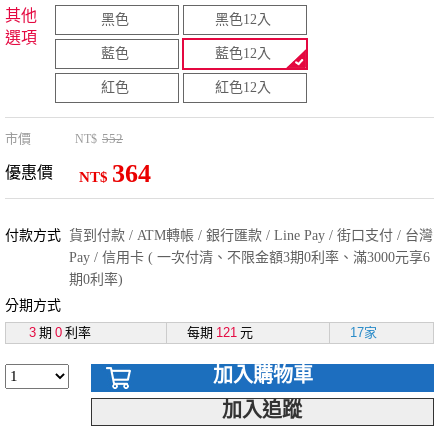
其他
黑色
黑色12入
選項
藍色
藍色12入
紅色
紅色12入
市價
552
NT$
364
優惠價
NT$
付款方式
貨到付款 / ATM轉帳 / 銀行匯款 / Line Pay / 街口支付 / 台灣
Pay / 信用卡 ( 一次付清、不限金額3期0利率、滿3000元享6
期0利率)
分期方式
3
期
0
利率
每期
121
元
17家
加入購物車
加入追蹤