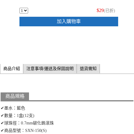
$29
(已折)
加入購物車
商品介紹
注意事項/運送及保固說明
退貨需知
商品規格
✔墨水：藍色
✔數量：1盒(12支)
✔球珠徑：0.7mm碳化鎢滾珠
✔商品型號：SXN-150(S)