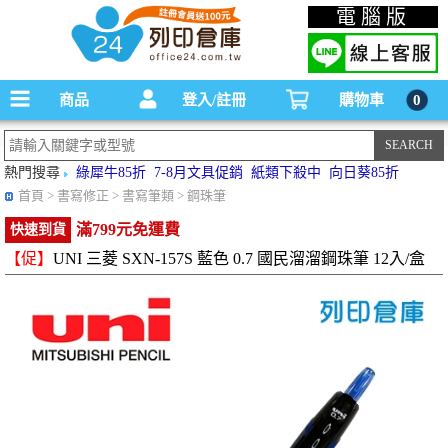
碳粉匣，墨水匣,原廠碳粉匣，副廠碳粉匣，環保碳粉匣,連續供墨印表機-office24列印
電腦版
倉庫線上購物手機版
商品
登入/註冊
購物車
0
熱門搜尋
綠犀牛85折
7-8月文具促銷
紙類下殺中
向日葵85折
首頁
> 書寫修正 > 書寫筆類 > 鋼珠筆
滿799元免運費
快速到貨
【促】
UNI 三菱 SXN-157S 藍色 0.7 國民溜溜鋼珠筆 12入/盒