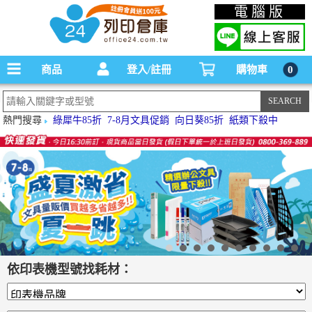
碳粉匣，墨水匣,原廠碳粉匣，副廠碳粉匣，環保碳粉匣,連續供墨印表機-office24列印
電腦版
倉庫線上購物手機版
商品
登入/註冊
購物車
0
熱門搜尋
綠犀牛85折
7-8月文具促銷
向日葵85折
紙類下殺中
依印表機型號找耗材：