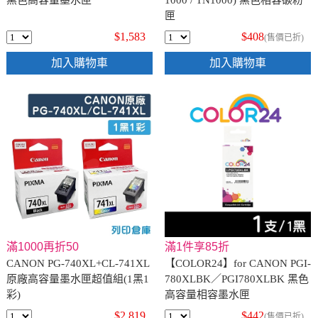
黑色高容量墨水匣
1000 / TN1000) 黑色相容碳粉
匣
$1,583
$408
(售價已折)
加入購物車
加入購物車
滿1000再折50
滿1件享85折
CANON PG-740XL+CL-741XL
【COLOR24】for CANON PGI-
原廠高容量墨水匣超值組(1黑1
780XLBK／PGI780XLBK 黑色
彩)
高容量相容墨水匣
$2,819
$442
(售價已折)